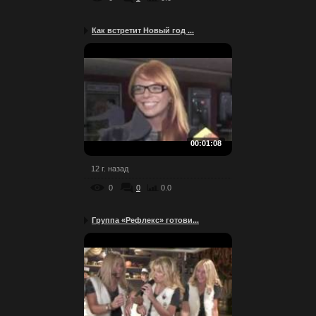
Как встретит Новый год ...
00:01:08
12 г. назад
0
0
0.0
Группа «Рефлекс» готови...