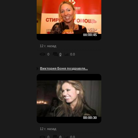
00:00:45
12 г. назад
0
0
0.0
Виктория Боня поздравля...
00:00:30
12 г. назад
0
0
0.0