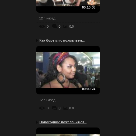
00:10:08
12 г. назад
0
0
0.0
Как борется с похмельем...
00:00:24
12 г. назад
0
0
0.0
Новогодние пожелания от...