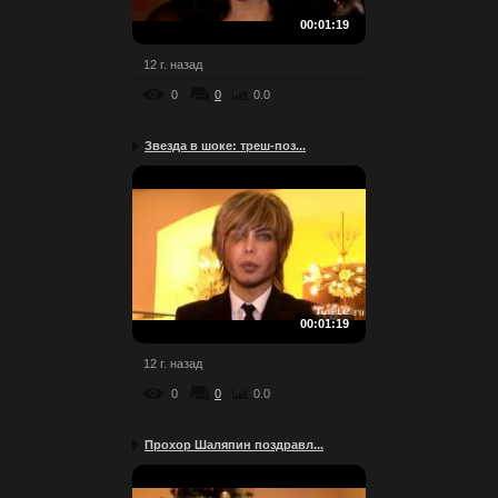
00:01:19
12 г. назад
0
0
0.0
Звезда в шоке: треш-поз...
00:01:19
12 г. назад
0
0
0.0
Прохор Шаляпин поздравл...