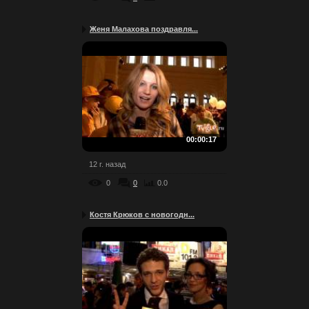
Женя Малахова поздравля...
00:00:17
12 г. назад
0
0
0.0
Костя Крюков с новогодн...