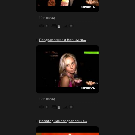
00:00:14
12 г. назад
0
0
0.0
Поздравление с Новым го...
00:00:24
12 г. назад
0
0
0.0
Новогодние поздравления...