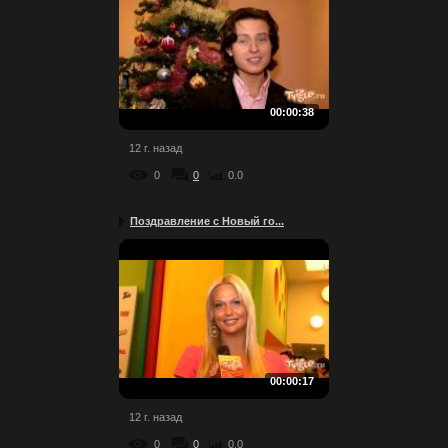
00:00:38
12 г. назад
0
0
0.0
Поздравление с Новый го...
00:00:17
12 г. назад
0
0
0.0