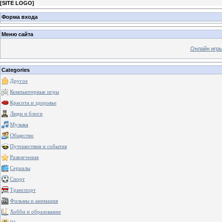
[
SITE LOGO
]
Форма входа
Меню сайта
Онлайн игр
Categories
Другое
Компьютерные игры
Красота и здоровье
Люди и блоги
Музыка
Общество
Путешествия и события
Развлечения
Сериалы
Спорт
Транспорт
Фильмы и анимация
Хобби и образование