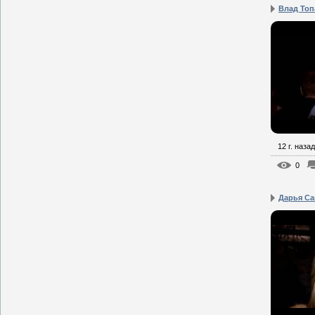
Влад Топа
12 г. назад
0
Дарья Саг