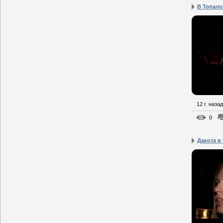
В Топалов
12 г. назад
0
Дакота в