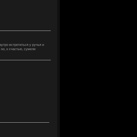
аутро встретиться у ручья и
 но, к счастью, сумели