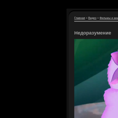
Главная
»
Видео
»
Фильмы и ан
Недоразумение