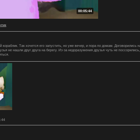
00:05:44
нтик
й кораблик. Так хочется его запустить, но уже вечер, и пора по домам. Договорились н
рузья не нашли друг друга на берегу. Из-за недоразумения друзья чуть не поссорились,
иться.
5:44