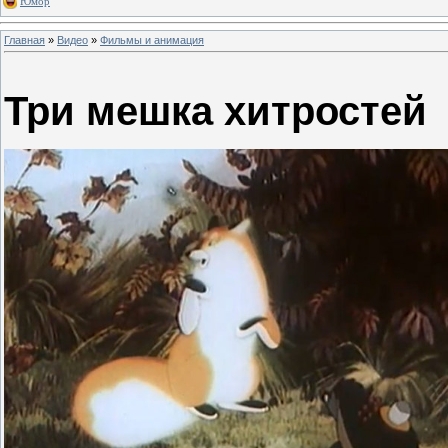
Юмор
Главная
»
Видео
»
Фильмы и анимация
Три мешка хитростей