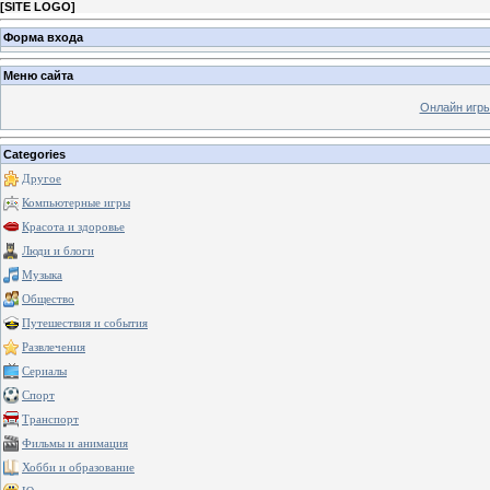
[
SITE LOGO
]
Форма входа
Меню сайта
Онлайн игр
Categories
Другое
Компьютерные игры
Красота и здоровье
Люди и блоги
Музыка
Общество
Путешествия и события
Развлечения
Сериалы
Спорт
Транспорт
Фильмы и анимация
Хобби и образование