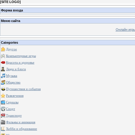
[
SITE LOGO
]
Форма входа
Меню сайта
Онлайн игр
Categories
Другое
Компьютерные игры
Красота и здоровье
Люди и блоги
Музыка
Общество
Путешествия и события
Развлечения
Сериалы
Спорт
Транспорт
Фильмы и анимация
Хобби и образование