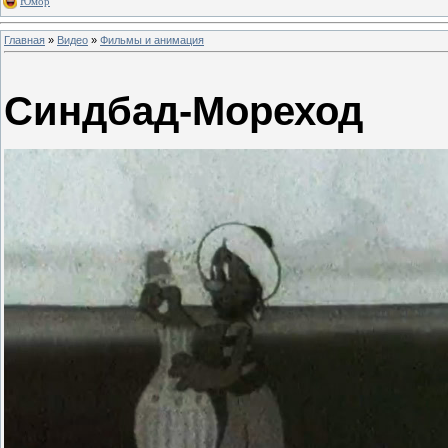
Юмор
Главная
»
Видео
»
Фильмы и анимация
Синдбад-Мореход