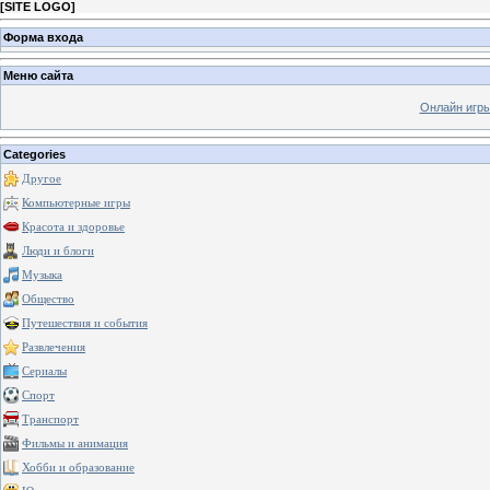
[
SITE LOGO
]
Форма входа
Меню сайта
Онлайн игр
Categories
Другое
Компьютерные игры
Красота и здоровье
Люди и блоги
Музыка
Общество
Путешествия и события
Развлечения
Сериалы
Спорт
Транспорт
Фильмы и анимация
Хобби и образование