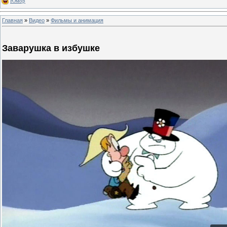
Юмор
Главная
»
Видео
»
Фильмы и анимация
Заварушка в избушке