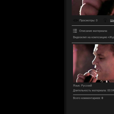
Просмотры
: 0
Ша
Описание материала
:
Видеоклип на композицию «Жу
Язык
: Русский
Длительность материала
: 00:0
Всего комментариев
:
0