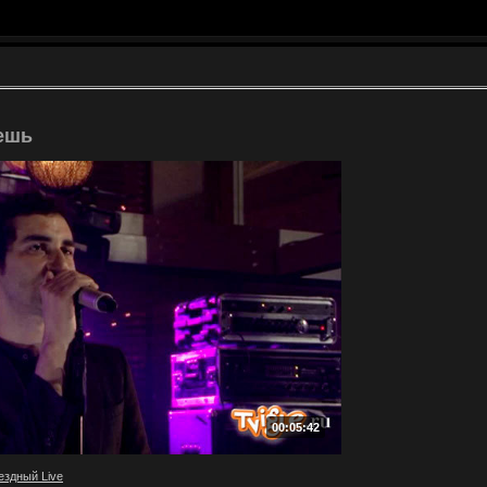
аешь
00:05:42
ездный Live