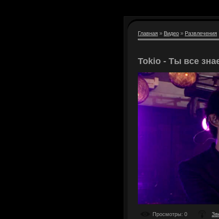
Главная
»
Видео
»
Развлечения
Tokio - Ты все зн
Просмотры
: 0
Зв