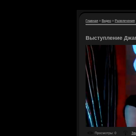
Главная
»
Видео
»
Развлечения
Выступление Дж
Просмотры
: 0
Зв