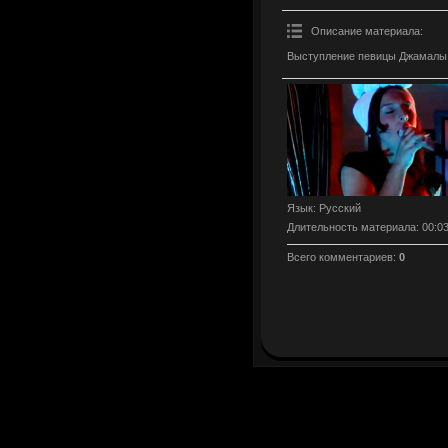
Описание материала
:
Выступление певицы Джамалы
Язык
: Русский
Длительность материала
: 00:0
Всего комментариев
:
0