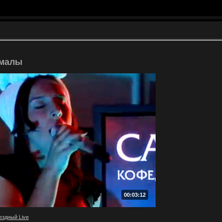
амалы
00:03:12
ездный Live