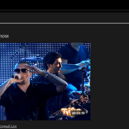
лом
00:03:39
ездный Live