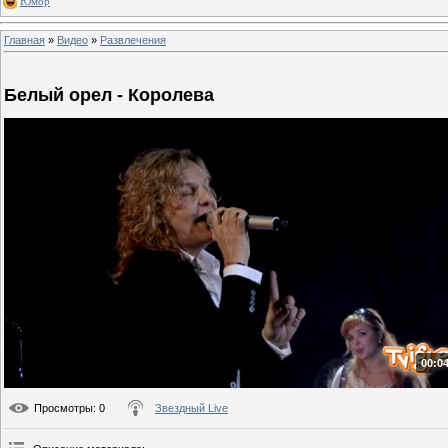
Юмор
Главная
»
Видео
»
Развлечения
Белый орел - Королева
00:04
Просмотры
: 0
Звездный Live