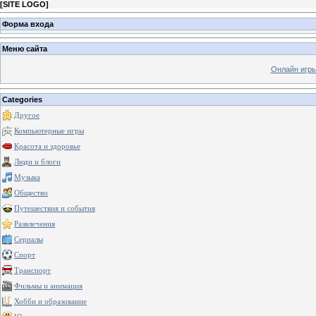
[
SITE LOGO
]
Форма входа
Меню сайта
Онлайн игр
Categories
Другое
Компьютерные игры
Красота и здоровье
Люди и блоги
Музыка
Общество
Путешествия и события
Развлечения
Сериалы
Спорт
Транспорт
Фильмы и анимация
Хобби и образование