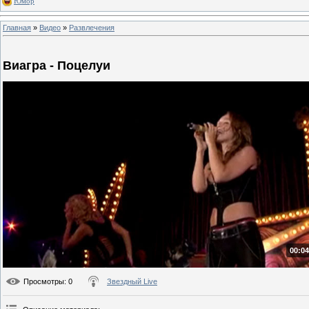
Юмор
Главная
»
Видео
»
Развлечения
Виагра - Поцелуи
00:04
Просмотры
: 0
Звездный Live