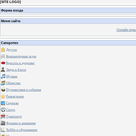
[
SITE LOGO
]
Форма входа
Меню сайта
Онлайн игр
Categories
Другое
Компьютерные игры
Красота и здоровье
Люди и блоги
Музыка
Общество
Путешествия и события
Развлечения
Сериалы
Спорт
Транспорт
Фильмы и анимация
Хобби и образование