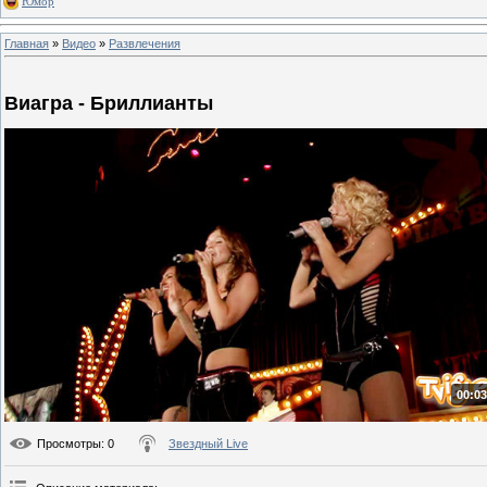
Юмор
Главная
»
Видео
»
Развлечения
Виагра - Бриллианты
00:03
Просмотры
: 0
Звездный Live