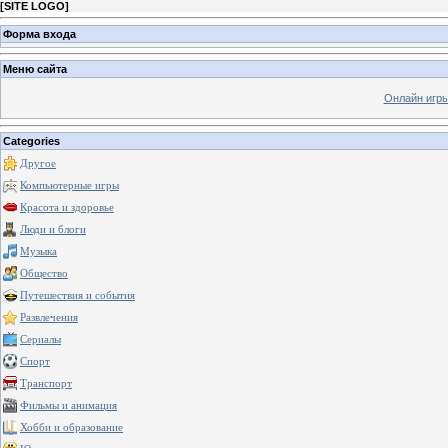
[
SITE LOGO
]
Форма входа
Меню сайта
Онлайн игр
Categories
Другое
Компьютерные игры
Красота и здоровье
Люди и блоги
Музыка
Общество
Путешествия и события
Развлечения
Сериалы
Спорт
Транспорт
Фильмы и анимация
Хобби и образование