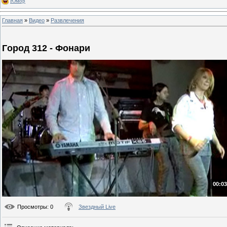
Юмор
Главная
»
Видео
»
Развлечения
Гoрод 312 - Фонари
00:03
Просмотры
: 0
Звездный Live