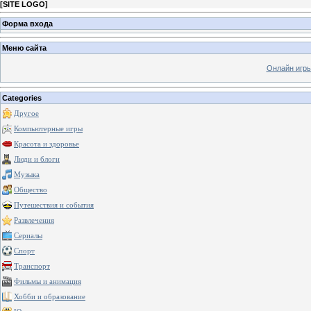
[
SITE LOGO
]
Форма входа
Меню сайта
Онлайн игр
Categories
Другое
Компьютерные игры
Красота и здоровье
Люди и блоги
Музыка
Общество
Путешествия и события
Развлечения
Сериалы
Спорт
Транспорт
Фильмы и анимация
Хобби и образование