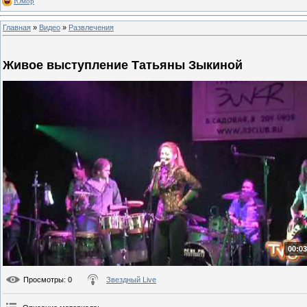
Юмор
Главная
»
Видео
»
Развлечения
Живое выступление Татьяны Зыкиной
00:03
Просмотры
: 0
Звездный Live