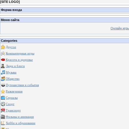
[
SITE LOGO
]
Форма входа
Меню сайта
Онлайн игр
Categories
Другое
Компьютерные игры
Красота и здоровье
Люди и блоги
Музыка
Общество
Путешествия и события
Развлечения
Сериалы
Спорт
Транспорт
Фильмы и анимация
Хобби и образование