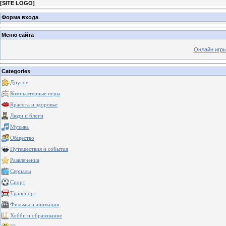
[
SITE LOGO
]
Форма входа
Меню сайта
Онлайн игр
Categories
Другое
Компьютерные игры
Красота и здоровье
Люди и блоги
Музыка
Общество
Путешествия и события
Развлечения
Сериалы
Спорт
Транспорт
Фильмы и анимация
Хобби и образование