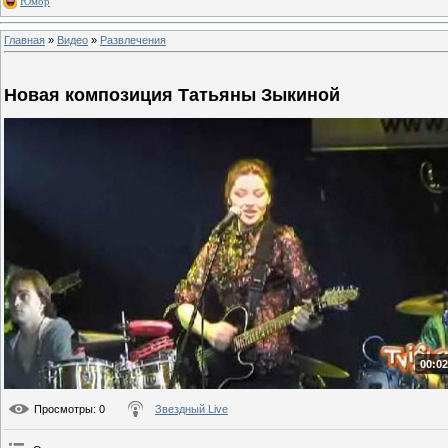
Юмор
Главная
»
Видео
»
Развлечения
Новая композиция Татьяны Зыкиной
00:02
Просмотры
: 0
Звездный Live