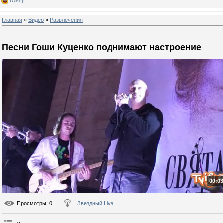
Юмор
Главная
»
Видео
»
Развлечения
Песни Гоши Куценко поднимают настроение
00:03
Просмотры
: 0
Звездный Live