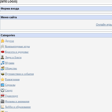
[
SITE LOGO
]
Форма входа
Меню сайта
Онлайн игр
Categories
Другое
Компьютерные игры
Красота и здоровье
Люди и блоги
Музыка
Общество
Путешествия и события
Развлечения
Сериалы
Спорт
Транспорт
Фильмы и анимация
Хобби и образование