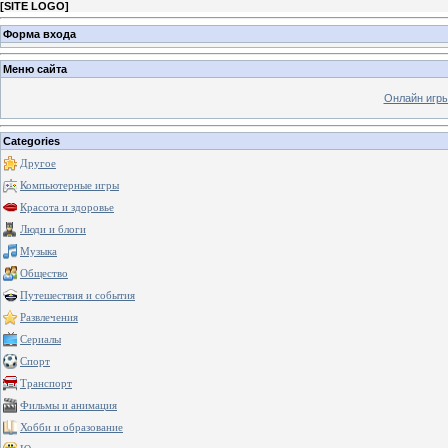
[
SITE LOGO
]
Форма входа
Меню сайта
Онлайн игр
Categories
Другое
Компьютерные игры
Красота и здоровье
Люди и блоги
Музыка
Общество
Путешествия и события
Развлечения
Сериалы
Спорт
Транспорт
Фильмы и анимация
Хобби и образование