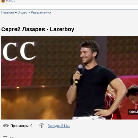
Юмор
Главная
»
Видео
»
Развлечения
Сергей Лазарев - Lazerboy
00:03
Просмотры
: 0
Звездный Live