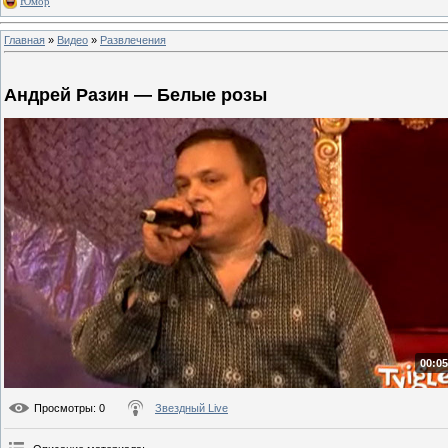
Юмор
Главная
»
Видео
»
Развлечения
Андрей Разин — Белые розы
00:05
Просмотры
: 0
Звездный Live