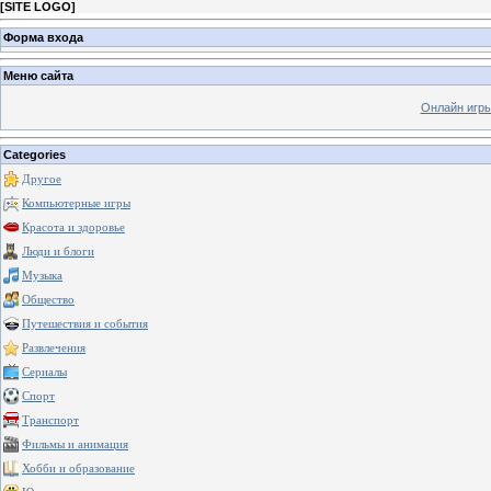
[
SITE LOGO
]
Форма входа
Меню сайта
Онлайн игр
Categories
Другое
Компьютерные игры
Красота и здоровье
Люди и блоги
Музыка
Общество
Путешествия и события
Развлечения
Сериалы
Спорт
Транспорт
Фильмы и анимация
Хобби и образование