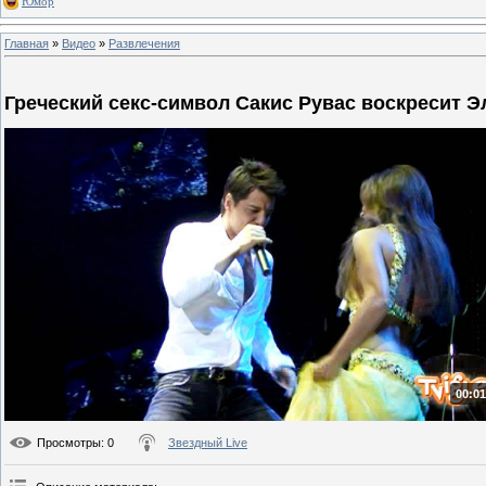
Юмор
Главная
»
Видео
»
Развлечения
Греческий секс-символ Сакис Рувас воскресит Э
00:01
Просмотры
: 0
Звездный Live