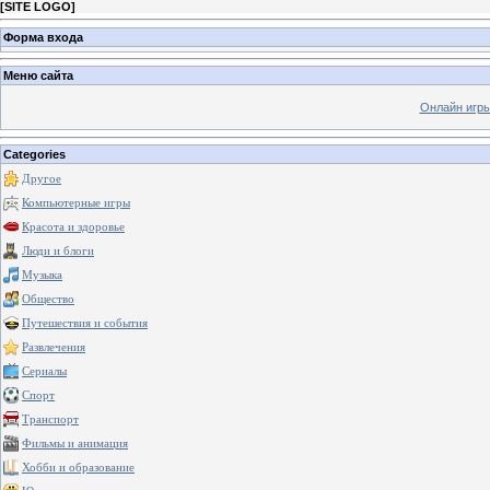
[
SITE LOGO
]
Форма входа
Меню сайта
Онлайн игр
Categories
Другое
Компьютерные игры
Красота и здоровье
Люди и блоги
Музыка
Общество
Путешествия и события
Развлечения
Сериалы
Спорт
Транспорт
Фильмы и анимация
Хобби и образование