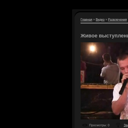
Главная
»
Видео
»
Развлечения
Живое выступлени
Просмотры
: 0
Зв