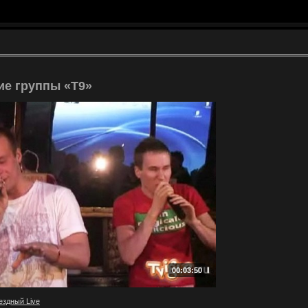
е группы «Т9»
00:03:50
ездный Live