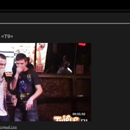
 «Т9»
00:01:02
ездный Live