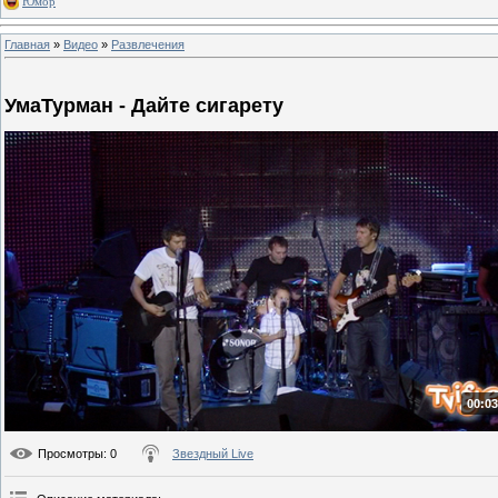
Юмор
Главная
»
Видео
»
Развлечения
УмаТурман - Дайте сигарету
00:03
Просмотры
: 0
Звездный Live