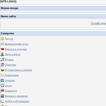
[
SITE LOGO
]
Форма входа
Меню сайта
Онлайн игр
Categories
Другое
Компьютерные игры
Красота и здоровье
Люди и блоги
Музыка
Общество
Путешествия и события
Развлечения
Сериалы
Спорт
Транспорт
Фильмы и анимация
Хобби и образование