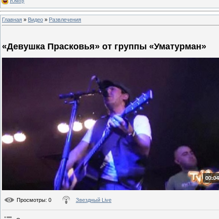
Юмор
Главная
»
Видео
»
Развлечения
«Девушка Прасковья» от группы «Уматурман»
00:04
Просмотры
: 0
Звездный Live