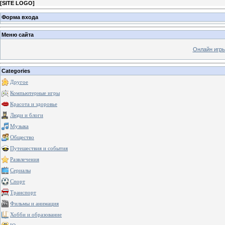
[
SITE LOGO
]
Форма входа
Меню сайта
Онлайн игр
Categories
Другое
Компьютерные игры
Красота и здоровье
Люди и блоги
Музыка
Общество
Путешествия и события
Развлечения
Сериалы
Спорт
Транспорт
Фильмы и анимация
Хобби и образование