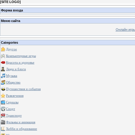
[
SITE LOGO
]
Форма входа
Меню сайта
Онлайн игр
Categories
Другое
Компьютерные игры
Красота и здоровье
Люди и блоги
Музыка
Общество
Путешествия и события
Развлечения
Сериалы
Спорт
Транспорт
Фильмы и анимация
Хобби и образование