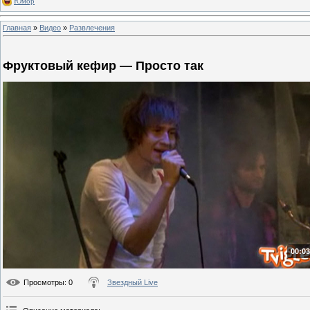
Юмор
Главная
»
Видео
»
Развлечения
Фруктовый кефир — Просто так
00:03
Просмотры
: 0
Звездный Live