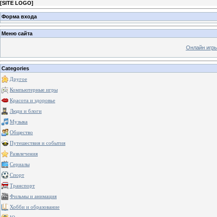
[
SITE LOGO
]
Форма входа
Меню сайта
Онлайн игр
Categories
Другое
Компьютерные игры
Красота и здоровье
Люди и блоги
Музыка
Общество
Путешествия и события
Развлечения
Сериалы
Спорт
Транспорт
Фильмы и анимация
Хобби и образование