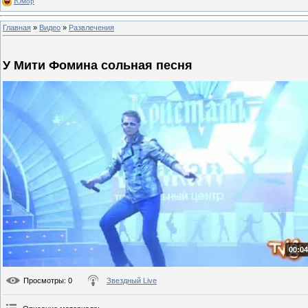
Юмор
Главная
»
Видео
»
Развлечения
У Мити Фомина сольная песня
00:04
Просмотры
: 0
Звездный Live