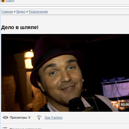
Юмор
Главная
»
Видео
»
Развлечения
Дело в шляпе!
00:00
Просмотры
: 0
Star Fashion