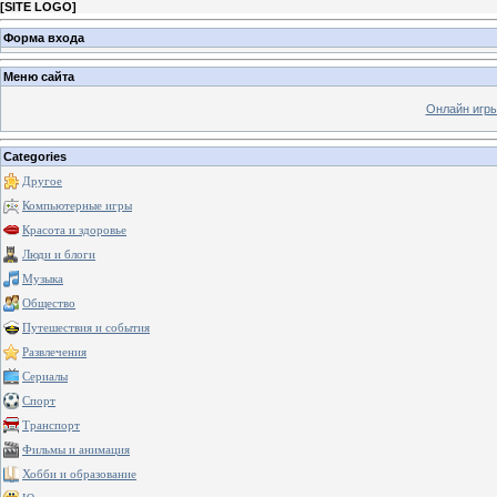
[
SITE LOGO
]
Форма входа
Меню сайта
Онлайн игр
Categories
Другое
Компьютерные игры
Красота и здоровье
Люди и блоги
Музыка
Общество
Путешествия и события
Развлечения
Сериалы
Спорт
Транспорт
Фильмы и анимация
Хобби и образование