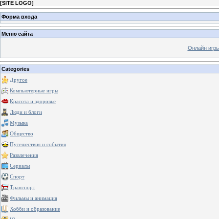
[
SITE LOGO
]
Форма входа
Меню сайта
Онлайн игр
Categories
Другое
Компьютерные игры
Красота и здоровье
Люди и блоги
Музыка
Общество
Путешествия и события
Развлечения
Сериалы
Спорт
Транспорт
Фильмы и анимация
Хобби и образование