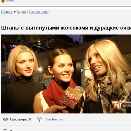
Юмор
Главная
»
Видео
»
Развлечения
Штаны с вытянутыми коленками и дурацкие очк
00:01
Просмотры
: 0
Star Fashion