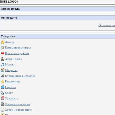
[
SITE LOGO
]
Форма входа
Меню сайта
Онлайн игр
Categories
Другое
Компьютерные игры
Красота и здоровье
Люди и блоги
Музыка
Общество
Путешествия и события
Развлечения
Сериалы
Спорт
Транспорт
Фильмы и анимация
Хобби и образование