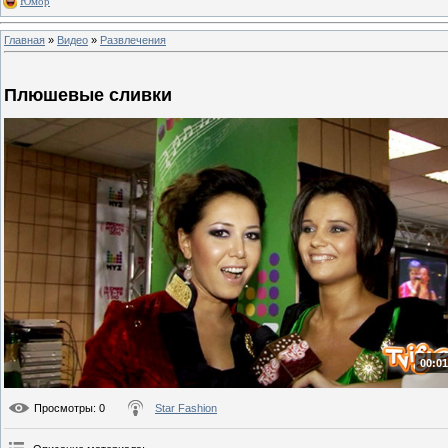
Юмор
Главная
»
Видео
»
Развлечения
Плюшевые сливки
00:01
Просмотры
: 0
Star Fashion