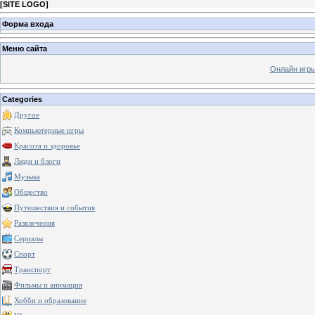
[
SITE LOGO
]
Форма входа
Меню сайта
Онлайн игр
Categories
Другое
Компьютерные игры
Красота и здоровье
Люди и блоги
Музыка
Общество
Путешествия и события
Развлечения
Сериалы
Спорт
Транспорт
Фильмы и анимация
Хобби и образование