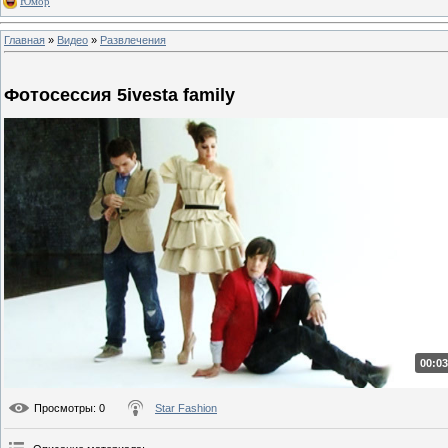
Юмор
Главная
»
Видео
»
Развлечения
Фотосессия 5ivesta family
00:03
Просмотры
: 0
Star Fashion