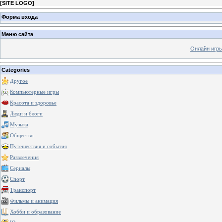
[
SITE LOGO
]
Форма входа
Меню сайта
Онлайн игр
Categories
Другое
Компьютерные игры
Красота и здоровье
Люди и блоги
Музыка
Общество
Путешествия и события
Развлечения
Сериалы
Спорт
Транспорт
Фильмы и анимация
Хобби и образование