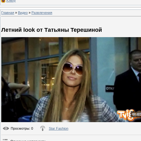
Юмор
Главная
»
Видео
»
Развлечения
Летний look от Татьяны Терешиной
00:01
Просмотры
: 0
Star Fashion