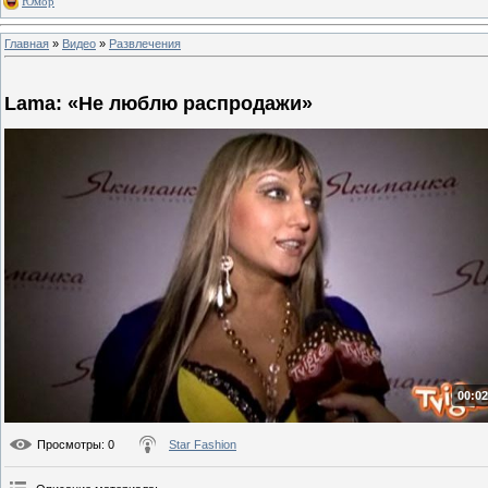
Юмор
Главная
»
Видео
»
Развлечения
Lama: «Не люблю распродажи»
00:02
Просмотры
: 0
Star Fashion