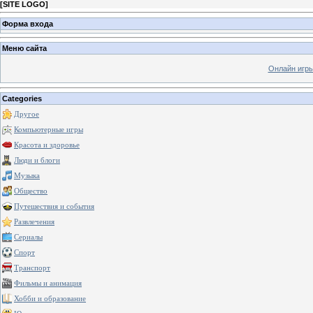
[
SITE LOGO
]
Форма входа
Меню сайта
Онлайн игр
Categories
Другое
Компьютерные игры
Красота и здоровье
Люди и блоги
Музыка
Общество
Путешествия и события
Развлечения
Сериалы
Спорт
Транспорт
Фильмы и анимация
Хобби и образование