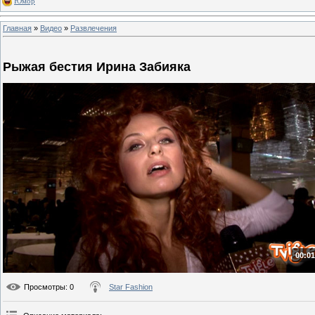
Юмор
Главная
»
Видео
»
Развлечения
Рыжая бестия Ирина Забияка
00:01
Просмотры
: 0
Star Fashion