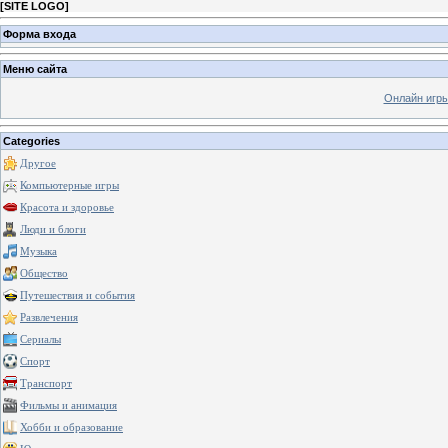
[
SITE LOGO
]
Форма входа
Меню сайта
Онлайн игр
Categories
Другое
Компьютерные игры
Красота и здоровье
Люди и блоги
Музыка
Общество
Путешествия и события
Развлечения
Сериалы
Спорт
Транспорт
Фильмы и анимация
Хобби и образование