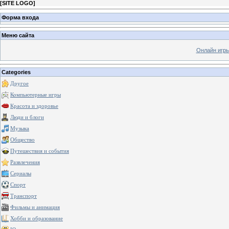
[
SITE LOGO
]
Форма входа
Меню сайта
Онлайн игр
Categories
Другое
Компьютерные игры
Красота и здоровье
Люди и блоги
Музыка
Общество
Путешествия и события
Развлечения
Сериалы
Спорт
Транспорт
Фильмы и анимация
Хобби и образование