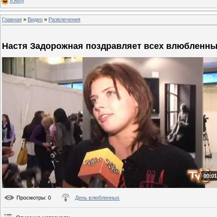
Юмор
Главная
»
Видео
»
Развлечения
Настя Задорожная поздравляет всех влюбленн
00:01
Просмотры
: 0
День влюбленных