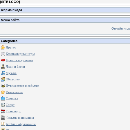
[
SITE LOGO
]
Форма входа
Меню сайта
Онлайн игр
Categories
Другое
Компьютерные игры
Красота и здоровье
Люди и блоги
Музыка
Общество
Путешествия и события
Развлечения
Сериалы
Спорт
Транспорт
Фильмы и анимация
Хобби и образование