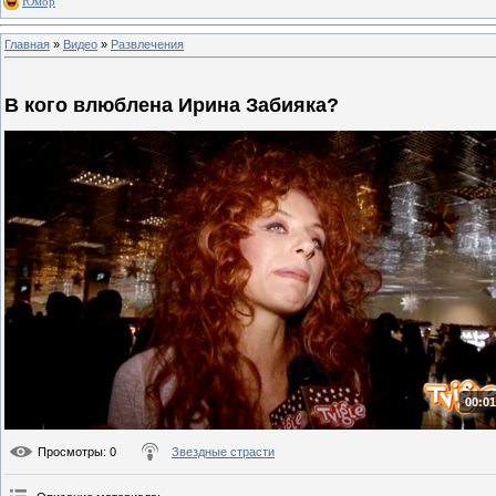
Юмор
Главная
»
Видео
»
Развлечения
В кого влюблена Ирина Забияка?
00:01
Просмотры
: 0
Звездные страсти