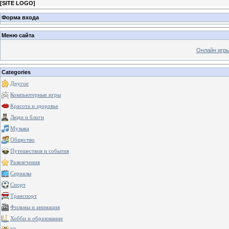
[
SITE LOGO
]
Форма входа
Меню сайта
Онлайн игр
Categories
Другое
Компьютерные игры
Красота и здоровье
Люди и блоги
Музыка
Общество
Путешествия и события
Развлечения
Сериалы
Спорт
Транспорт
Фильмы и анимация
Хобби и образование