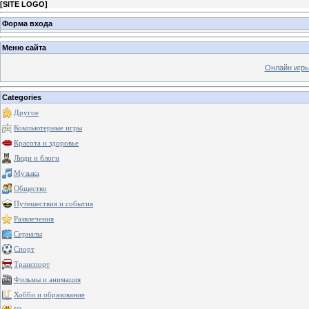
[
SITE LOGO
]
Форма входа
Меню сайта
Онлайн игр
Categories
Другое
Компьютерные игры
Красота и здоровье
Люди и блоги
Музыка
Общество
Путешествия и события
Развлечения
Сериалы
Спорт
Транспорт
Фильмы и анимация
Хобби и образование