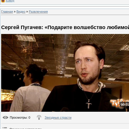
Юмор
Главная
»
Видео
»
Развлечения
Сергей Пугачев: «Подарите волшебство любимо
00:01
Просмотры
: 0
Звездные страсти