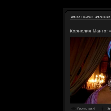
Главная
»
Видео
»
Развлечения
Корнелия Манго: «
Просмотры
: 0
Зв