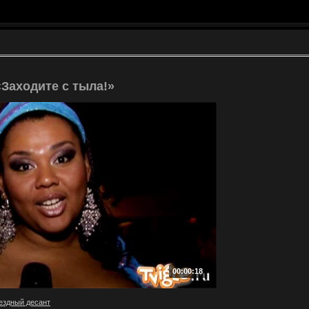
Заходите с тыла!»
00:00:18
ездный десант