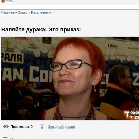
Юмор
Главная
»
Видео
»
Развлечения
Валяйте дурака! Это приказ!
00:00
Просмотры
: 0
Звездный десант