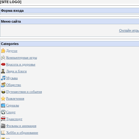
[
SITE LOGO
]
Форма входа
Меню сайта
Онлайн игр
Categories
Другое
Компьютерные игры
Красота и здоровье
Люди и блоги
Музыка
Общество
Путешествия и события
Развлечения
Сериалы
Спорт
Транспорт
Фильмы и анимация
Хобби и образование