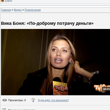
Юмор
Главная
»
Видео
»
Развлечения
Вика Боня: «По-доброму потрачу деньги»
00:01
Просмотры
: 0
Куда идет эта женщина?