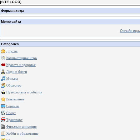
[
SITE LOGO
]
Форма входа
Меню сайта
Онлайн игр
Categories
Другое
Компьютерные игры
Красота и здоровье
Люди и блоги
Музыка
Общество
Путешествия и события
Развлечения
Сериалы
Спорт
Транспорт
Фильмы и анимация
Хобби и образование