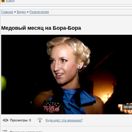
Юмор
Главная
»
Видео
»
Развлечения
Медовый месяц на Бора-Бора
00:00
Просмотры
: 0
Куда идет эта женщина?