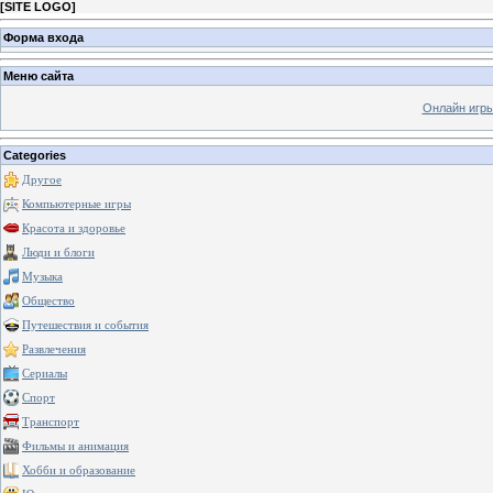
[
SITE LOGO
]
Форма входа
Меню сайта
Онлайн игр
Categories
Другое
Компьютерные игры
Красота и здоровье
Люди и блоги
Музыка
Общество
Путешествия и события
Развлечения
Сериалы
Спорт
Транспорт
Фильмы и анимация
Хобби и образование