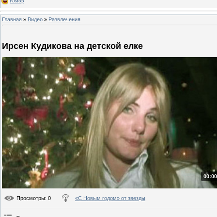
Юмор
Главная
»
Видео
»
Развлечения
Ирсен Кудикова на детской елке
00:00
Просмотры
: 0
«С Новым годом» от звезды