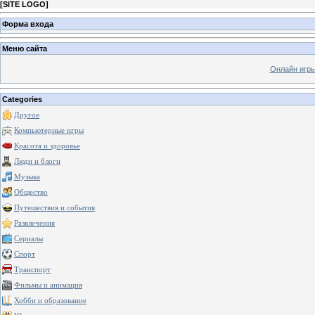
[
SITE LOGO
]
Форма входа
Меню сайта
Онлайн игр
Categories
Другое
Компьютерные игры
Красота и здоровье
Люди и блоги
Музыка
Общество
Путешествия и события
Развлечения
Сериалы
Спорт
Транспорт
Фильмы и анимация
Хобби и образование