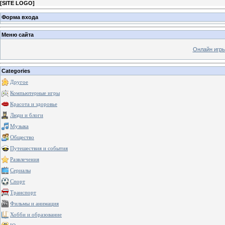
[
SITE LOGO
]
Форма входа
Меню сайта
Онлайн игр
Categories
Другое
Компьютерные игры
Красота и здоровье
Люди и блоги
Музыка
Общество
Путешествия и события
Развлечения
Сериалы
Спорт
Транспорт
Фильмы и анимация
Хобби и образование