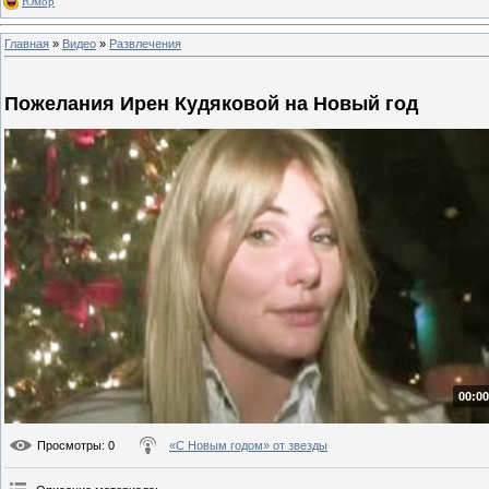
Юмор
Главная
»
Видео
»
Развлечения
Пожелания Ирен Кудяковой на Новый год
00:00
Просмотры
: 0
«С Новым годом» от звезды