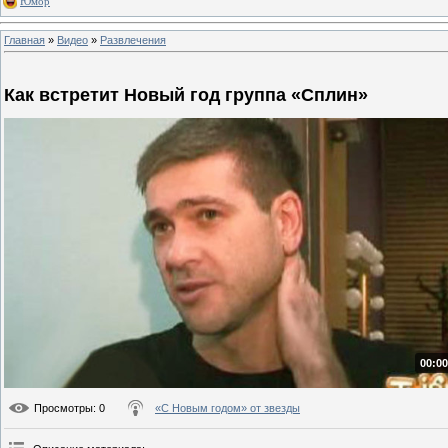
Юмор
Главная
»
Видео
»
Развлечения
Как встретит Новый год группа «Сплин»
00:00
Просмотры
: 0
«С Новым годом» от звезды