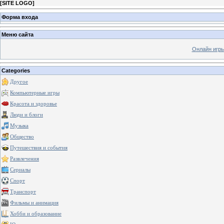
[
SITE LOGO
]
Форма входа
Меню сайта
Онлайн игр
Categories
Другое
Компьютерные игры
Красота и здоровье
Люди и блоги
Музыка
Общество
Путешествия и события
Развлечения
Сериалы
Спорт
Транспорт
Фильмы и анимация
Хобби и образование