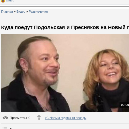
Юмор
Главная
»
Видео
»
Развлечения
Куда поедут Подольская и Пресняков на Новый 
00:00
Просмотры
: 0
«С Новым годом» от звезды