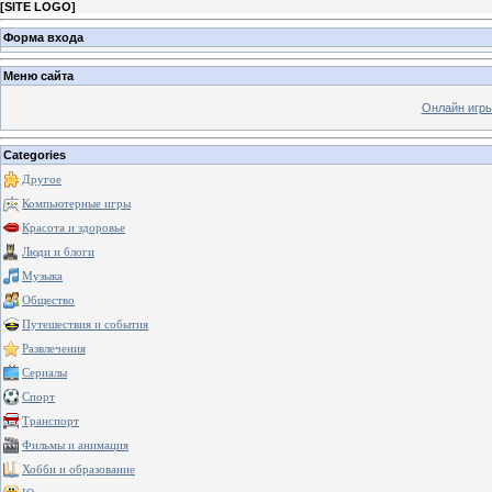
[
SITE LOGO
]
Форма входа
Меню сайта
Онлайн игр
Categories
Другое
Компьютерные игры
Красота и здоровье
Люди и блоги
Музыка
Общество
Путешествия и события
Развлечения
Сериалы
Спорт
Транспорт
Фильмы и анимация
Хобби и образование