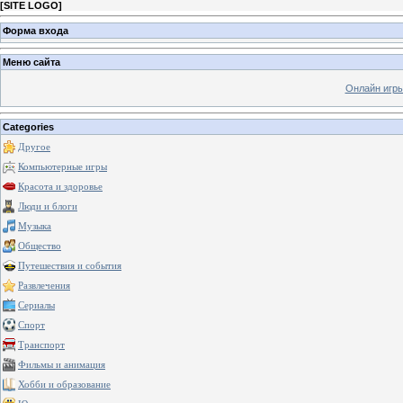
[
SITE LOGO
]
Форма входа
Меню сайта
Онлайн игр
Categories
Другое
Компьютерные игры
Красота и здоровье
Люди и блоги
Музыка
Общество
Путешествия и события
Развлечения
Сериалы
Спорт
Транспорт
Фильмы и анимация
Хобби и образование