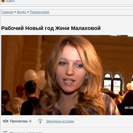
Юмор
Главная
»
Видео
»
Развлечения
Рабочий Новый год Жени Малаховой
00:00
Просмотры
: 0
Звездные истории