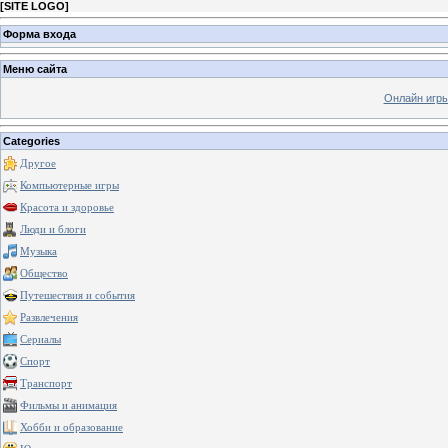
[
SITE LOGO
]
Форма входа
Меню сайта
Онлайн игр
Categories
Другое
Компьютерные игры
Красота и здоровье
Люди и блоги
Музыка
Общество
Путешествия и события
Развлечения
Сериалы
Спорт
Транспорт
Фильмы и анимация
Хобби и образование