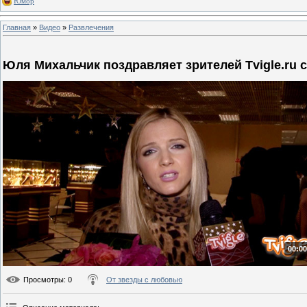
Юмор
Главная
»
Видео
»
Развлечения
Юля Михальчик поздравляет зрителей Tvigle.ru 
00:00
Просмотры
: 0
От звезды с любовью