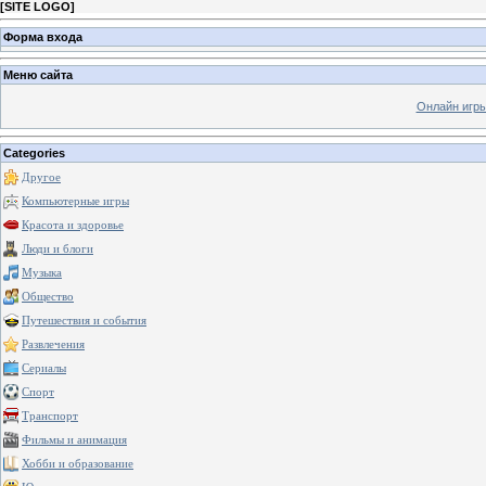
[
SITE LOGO
]
Форма входа
Меню сайта
Онлайн игр
Categories
Другое
Компьютерные игры
Красота и здоровье
Люди и блоги
Музыка
Общество
Путешествия и события
Развлечения
Сериалы
Спорт
Транспорт
Фильмы и анимация
Хобби и образование