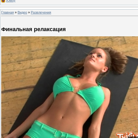
Юмор
Главная
»
Видео
»
Развлечения
Финальная релаксация