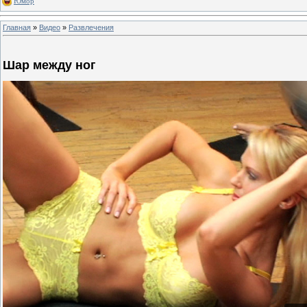
Юмор
Главная
»
Видео
»
Развлечения
Шар между ног