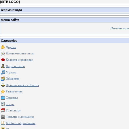
[
SITE LOGO
]
Форма входа
Меню сайта
Онлайн игр
Categories
Другое
Компьютерные игры
Красота и здоровье
Люди и блоги
Музыка
Общество
Путешествия и события
Развлечения
Сериалы
Спорт
Транспорт
Фильмы и анимация
Хобби и образование