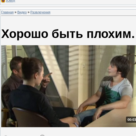
Юмор
Главная
»
Видео
»
Развлечения
Хорошо быть плохим.
00:03