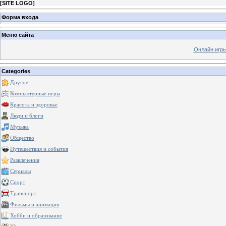
[
SITE LOGO
]
Форма входа
Меню сайта
Онлайн игр
Categories
Другое
Компьютерные игры
Красота и здоровье
Люди и блоги
Музыка
Общество
Путешествия и события
Развлечения
Сериалы
Спорт
Транспорт
Фильмы и анимация
Хобби и образование